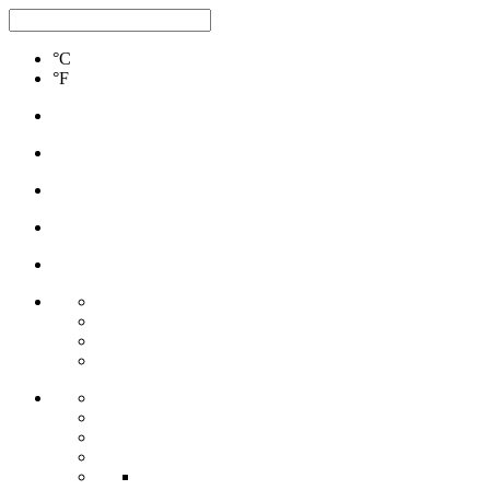
°C
°F