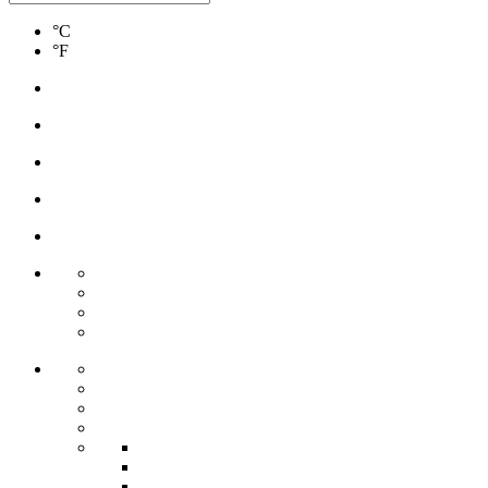
°C
°F